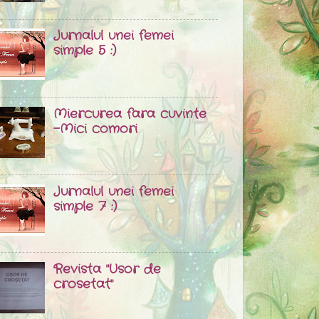
Jurnalul unei femei
simple 5 :)
Miercurea fara cuvinte
-Mici comori
Jurnalul unei femei
simple 7 :)
Revista "Usor de
crosetat"