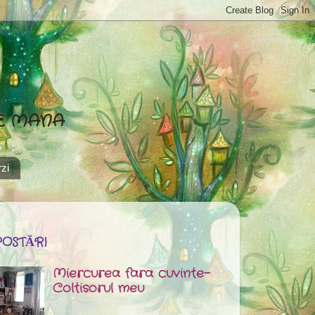
DE MANA
zi
POSTĂRI
Miercurea fara cuvinte-
Coltisorul meu