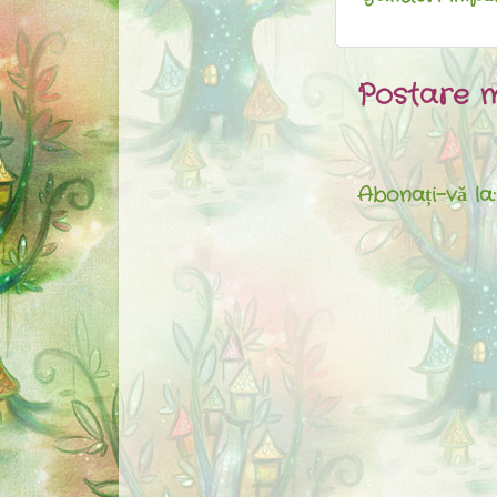
Postare m
Abonați-vă la