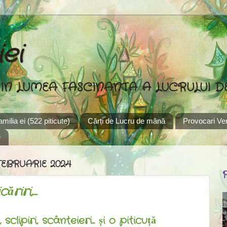
ei
 IN LUMEA FASCINANTA A LUCRULUI 
familia ei (522 piticute)
Cărți de Lucru de mână
Provocari Ver
e
FEBRUARIE 2024
ăriri,...
i, sclipiri, scânteieri... și o piticuță