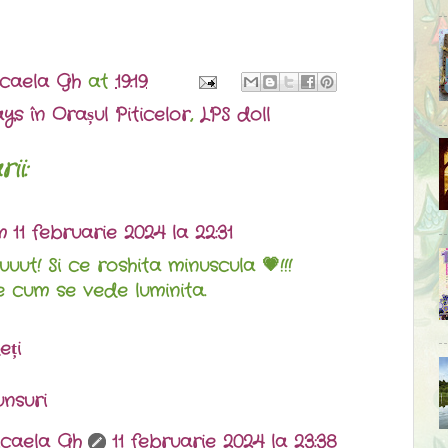
caela Gh
at
19:19
ys în Orașul Piticelor
,
LPS doll
ii:
m
11 februarie 2024 la 22:31
uut! Si ce roshita minuscula 💗!!!
e cum se vede luminita.
eți
nsuri
caela Gh
11 februarie 2024 la 23:38