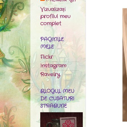
Vizualizați
profilul meu
complet
PAGINILE
MELE
Flickr
Instagram
Ravelry
BLOGUL MEU
DE CUSATURI
STRABUNE