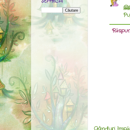
SEARCH
🤗
Pu
Răspun
Gânduri împărt