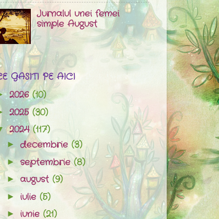
Jurnalul unei femei
simple August
CE GASITI PE AICI
2026
(10)
►
2025
(30)
►
2024
(117)
▼
decembrie
(3)
►
septembrie
(8)
►
august
(9)
►
iulie
(5)
►
iunie
(21)
►