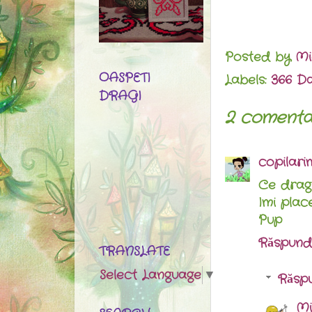
Posted by
Mi
OASPETI
Labels:
366 Da
DRAGI
2 comentar
copilari
Ce dragu
Imi plac
Pup
Răspund
TRANSLATE
Select Language
▼
Răspu
Mi