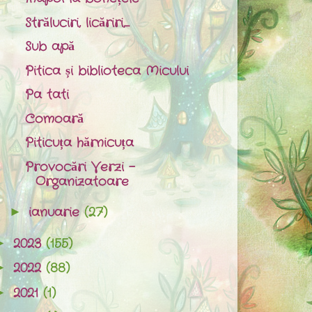
Străluciri, licăriri,...
Sub apă
Pitica și biblioteca Micului
Pa tati
Comoară
Piticuța hărnicuța
Provocări Verzi -
Organizatoare
ianuarie
(27)
►
2023
(155)
►
2022
(88)
►
2021
(1)
►