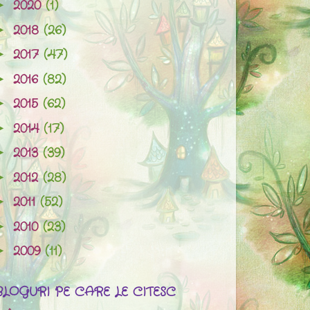
2020
(1)
►
2018
(26)
►
2017
(47)
►
2016
(82)
►
2015
(62)
►
2014
(17)
►
2013
(39)
►
2012
(28)
►
2011
(52)
►
2010
(23)
►
2009
(11)
►
BLOGURI PE CARE LE CITESC