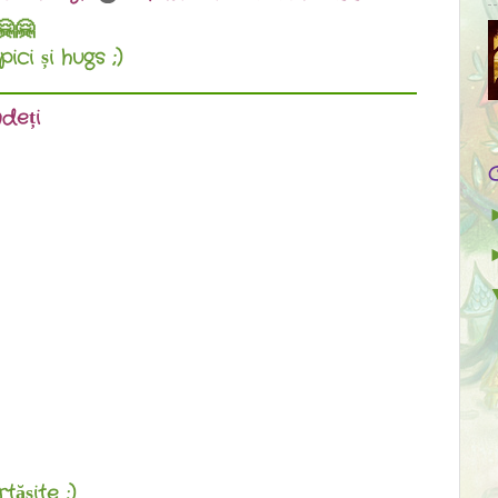
🤗🤗
pici și hugs ;)
deți
ășite :)