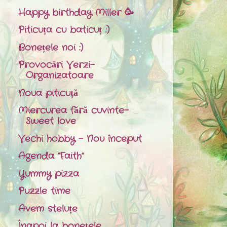
Happy birthday Miller 🥳
Piticuța cu baticuț :)
Bonețele noi :)
Provocări Verzi-
Organizatoare
Noua piticuță
Miercurea fără cuvinte-
Sweet love
Vechi hobby - Nou început
Agenda “Faith”
Yummy pizza
Puzzle time
Avem steluțe
Înapoi la bonețele