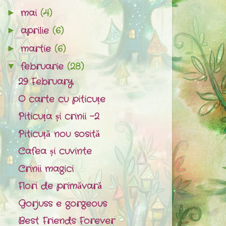
mai
(4)
►
aprilie
(6)
►
martie
(6)
►
februarie
(28)
▼
29 February
O carte cu piticuțe
Piticuța și crinii -2
Piticuță nou sosită
Cafea și cuvinte
Crinii magici
Flori de primăvară
Gorjuss e gorgeous
Best Friends Forever