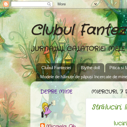
Clubul Fantezi
JURNALUL CALATORIEI MELE
Clubul Fanteziei
Blythe doll
Pitica si 
Modele de hăinuțe de păpuși încercate de min
DEPRE MINE
MIERCURI, 7 
Străluciri, lic
lucir
Micaela Gh