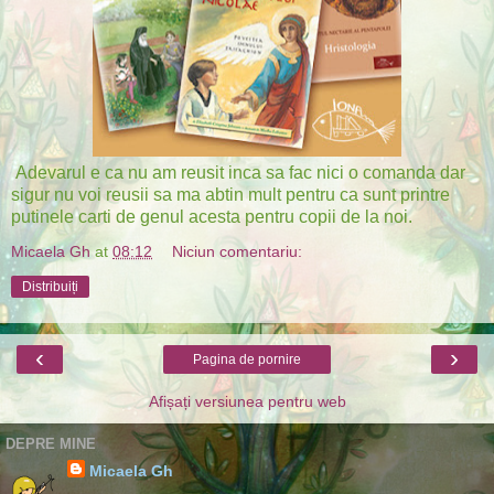
Adevarul e ca nu am reusit inca sa fac nici o comanda dar
sigur nu voi reusii sa ma abtin mult pentru ca sunt printre
putinele carti de genul acesta pentru copii de la noi.
Micaela Gh
at
08:12
Niciun comentariu:
Distribuiți
‹
›
Pagina de pornire
Afișați versiunea pentru web
DEPRE MINE
Micaela Gh