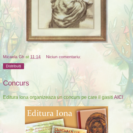
Micaela Gh
at
11:14
Niciun comentariu:
Distribuiți
Concurs
Editura Iona organizeaza un concurs pe care il gasiti
AICI