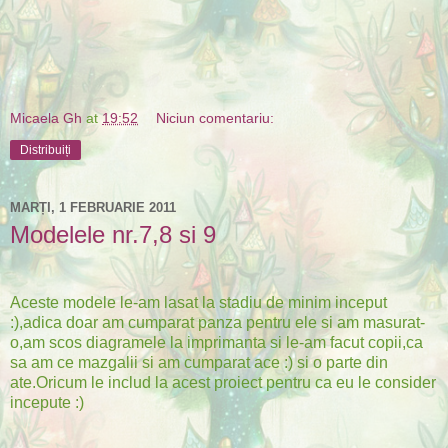
Micaela Gh
at
19:52
Niciun comentariu:
Distribuiți
MARȚI, 1 FEBRUARIE 2011
Modelele nr.7,8 si 9
Aceste modele le-am lasat la stadiu de minim inceput
:),adica doar am cumparat panza pentru ele si am masurat-
o,am scos diagramele la imprimanta si le-am facut copii,ca
sa am ce mazgalii si am cumparat ace :) si o parte din
ate.Oricum le includ la acest proiect pentru ca eu le consider
incepute :)