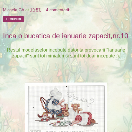
Micaela Gh
at
19:57
4 comentarii:
Distribuiți
Inca o bucatica de ianuarie zapacit,nr.10
Restul modelaselor incepute datorita provocarii "Ianuarie
zapacit" sunt tot miniaturi si sunt tot doar incepute :).