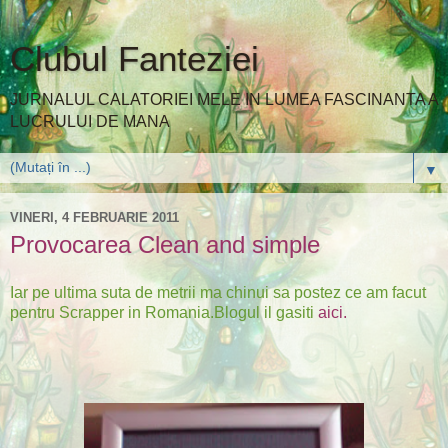
Clubul Fanteziei
JURNALUL CALATORIEI MELE IN LUMEA FASCINANTA A
LUCRULUI DE MANA
▼
VINERI, 4 FEBRUARIE 2011
Provocarea Clean and simple
Iar pe ultima suta de metrii ma chinui sa postez ce am facut
pentru Scrapper in Romania.Blogul il gasiti
aici.