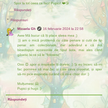
Spor la tot ceea ce faci! Pupici! ❤️😘
Răspundeți
Răspunsuri
Micaela Gh
16 februarie 2024 la 22:58
Aww Mă bucur că îți place ideea mea ;)
:)) am o mică problemă cu câte penare și cutii de tip
penar am colecționate, dar adevărul e că mă
binedispun accesoriile de tipul ăsta, mai ales când
găsesc la ce să le “folosesc”.
Ooo 😍 spor și inspirație îți doresc ;) Și eu încerc să-mi
fac pornirea să mai fac și câte ceva croșetat, și sper
să-mi pice inspirația curând că mi-e chiar dor :)
Mulțumesc 🤗
Pupici și hugs ;)
Răspundeți