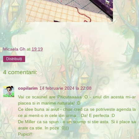
Micaela Gh
at
19:19
Distribuiți
4 comentarii:
copilarim
14 februarie 2024 la 22:08
Vai ce scaunel are Piticutaaaaa :O - unul din acesta mi-ar
placea si in marime naturala! :D
Ce idee buna ai avut - chiar cred ca se potriveste agenda la
ce ai menit-o in cele din urma .. Da! E perfecta :D
De Miller ca sa spun - e un scump si stie asta. Si ii place sa
arate ca stie. In poze :0)))
Pupici!!