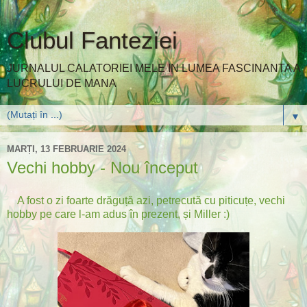
Clubul Fanteziei
JURNALUL CALATORIEI MELE IN LUMEA FASCINANTA A
LUCRULUI DE MANA
▼
MARȚI, 13 FEBRUARIE 2024
Vechi hobby - Nou început
A fost o zi foarte drăguță azi, petrecută cu piticuțe, vechi
hobby pe care l-am adus în prezent, și Miller :)