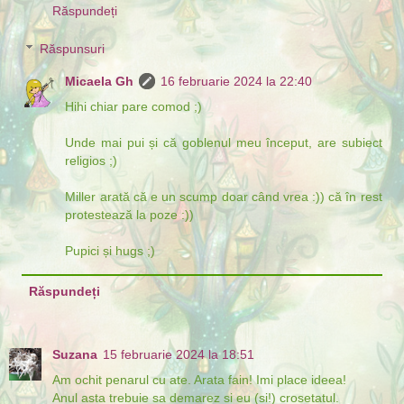
Răspundeți
Răspunsuri
Micaela Gh
16 februarie 2024 la 22:40
Hihi chiar pare comod ;)
Unde mai pui și că goblenul meu început, are subiect
religios ;)
Miller arată că e un scump doar când vrea :)) că în rest
protestează la poze :))
Pupici și hugs ;)
Răspundeți
Suzana
15 februarie 2024 la 18:51
Am ochit penarul cu ate. Arata fain! Imi place ideea!
Anul asta trebuie sa demarez si eu (si!) crosetatul.