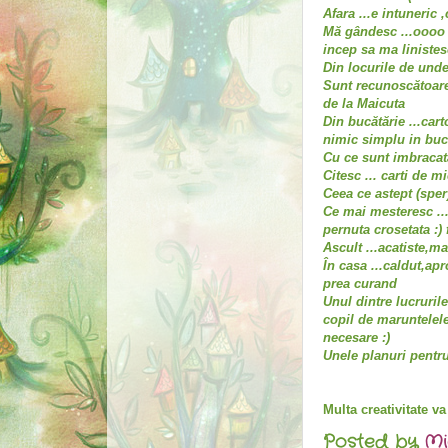
Afara ...e intuneric 
Mă gândesc ...oooo 
incep sa ma linistes
Din locurile de unde
Sunt recunoscătoare
de la Maicuta
Din bucătărie ...cart
nimic simplu in buca
Cu ce sunt imbracata 
Citesc ... carti de m
Ceea ce astept (sper)
Ce mai mesteresc ...c
pernuta crosetata :)
Ascult ...acatiste,ma
În casa ...caldut,a
prea curand
Unul dintre lucruril
copil de maruntelele
necesare :)
Unele planuri pentru 
Multa creativitate va
Posted by
Mi