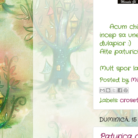
Acum chiar
incep sa une
dulapior :)
Alte paturic
Mult spor la
Posted by
Mi
Labels:
crose
DUMINICĂ, 15
Paturica 