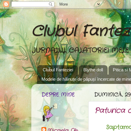
Clubul Fantezi
JURNALUL CALATORIEI MELE
Clubul Fanteziei
Blythe doll
Pitica si 
Modele de hăinuțe de păpuși încercate de min
DEPRE MINE
DUMINICĂ, 29
Paturica c
Saptamana 
Micaela Gh