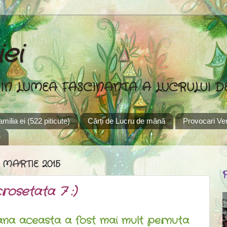
ei
 IN LUMEA FASCINANTA A LUCRULUI 
familia ei (522 piticute)
Cărți de Lucru de mână
Provocari Ver
e
 MARTIE 2015
rosetata 7 :)
aceasta a fost mai mult pernuta