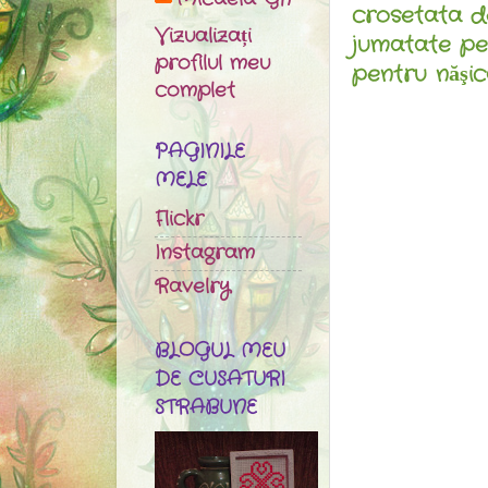
crosetata de
Vizualizați
jumatate pe
profilul meu
pentru năşica
complet
PAGINILE
MELE
Flickr
Instagram
Ravelry
BLOGUL MEU
DE CUSATURI
STRABUNE