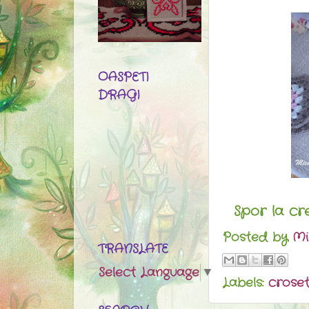
OASPETI
DRAGI
Spor la crea
Posted by
Mi
TRANSLATE
Select Language
▼
Labels:
crose