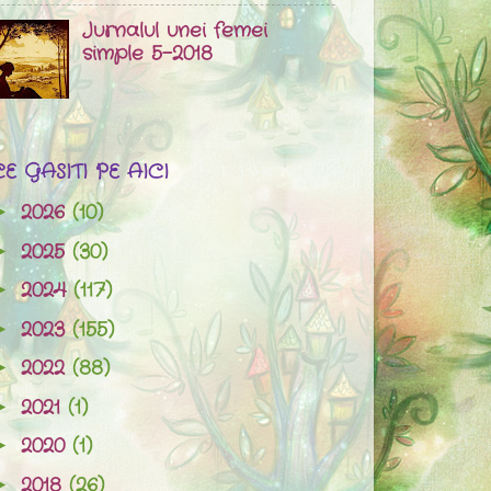
Jurnalul unei femei
simple 5-2018
CE GASITI PE AICI
2026
(10)
►
2025
(30)
►
2024
(117)
►
2023
(155)
►
2022
(88)
►
2021
(1)
►
2020
(1)
►
2018
(26)
►