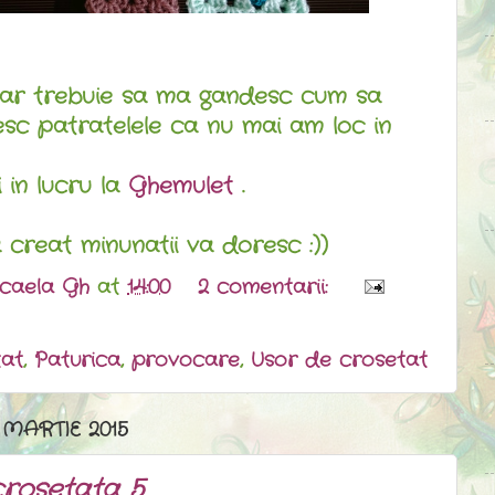
 trebuie sa ma gandesc cum sa
sc patratelele ca nu mai am loc in
i in lucru la
Ghemulet
.
 creat minunatii va doresc :))
caela Gh
at
14:00
2 comentarii:
tat
,
Paturica
,
provocare
,
Usor de crosetat
 MARTIE 2015
crosetata 5