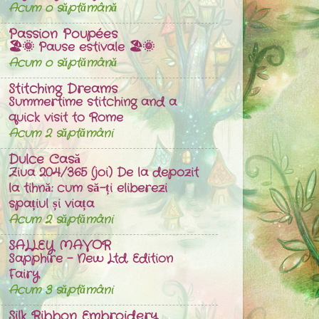
Acum o săptămână
Passion Poupées
🏖️🌞 Pause estivale 🏖️🌞
Acum o săptămână
Stitching Dreams
Summertime stitching and a
quick visit to Rome
Acum 2 săptămâni
Dulce Casă
Ziua 204/365 (joi) De la depozit
la tihnă: cum să-ți eliberezi
spațiul și viața
Acum 2 săptămâni
SALLEY MAVOR
Sapphire – New Ltd. Edition
Fairy
Acum 3 săptămâni
Silk Ribbon Embroidery