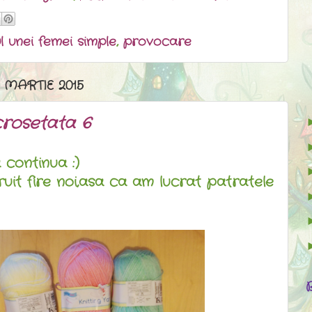
ul unei femei simple
,
provocare
 MARTIE 2015
crosetata 6
ontinua :)
ruit fire noi,asa ca am lucrat patratele