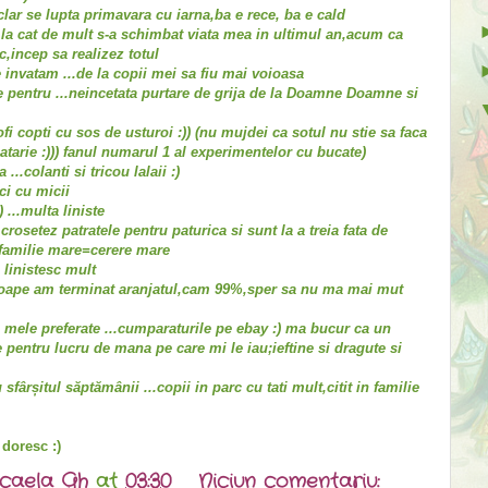
,clar se lupta primavara cu iarna,ba e rece, ba e cald
la cat de mult s-a schimbat viata mea in ultimul an,acum ca
c,incep sa realizez totul
 invatam ...de la copii mei sa fiu mai voioasa
 pentru ...neincetata purtare de grija de la Doamne Doamne si
ofi copti cu sos de usturoi :)) (nu mujdei ca sotul nu stie sa faca
tarie :))) fanul numarul 1 al experimentelor cu bucate)
...colanti si tricou lalaii :)
ici cu micii
 ...multa liniste
rosetez patratele pentru paturica si sunt la a treia fata de
 familie mare=cerere mare
 linistesc mult
proape am terminat aranjatul,cam 99%,sper sa nu ma mai mut
e mele preferate ...cumparaturile pe ebay :) ma bucur ca un
 pentru lucru de mana pe care mi le iau;ieftine si dragute si
sfârșitul săptămânii ...copii in parc cu tati mult,citit in familie
 doresc :)
caela Gh
at
03:30
Niciun comentariu: