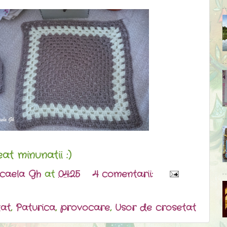
t minunatii :)
caela Gh
at
04:25
4 comentarii:
tat
,
Paturica
,
provocare
,
Usor de crosetat