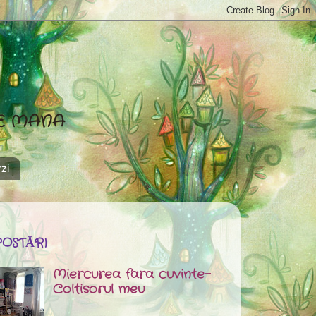
DE MANA
zi
POSTĂRI
Miercurea fara cuvinte-
Coltisorul meu