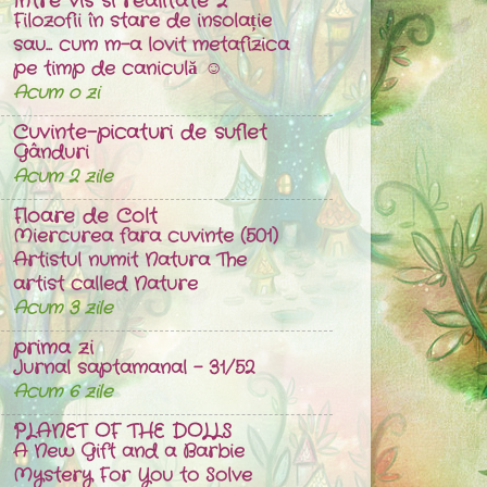
Între vis si realitate 2
Filozofii în stare de insolație
sau... cum m-a lovit metafizica
pe timp de caniculă ☺
Acum o zi
Cuvinte-picaturi de suflet
Gânduri
Acum 2 zile
Floare de Colt
Miercurea fara cuvinte (501)
Artistul numit Natura The
artist called Nature
Acum 3 zile
prima zi
Jurnal saptamanal - 31/52
Acum 6 zile
PLANET OF THE DOLLS
A New Gift and a Barbie
Mystery For You to Solve