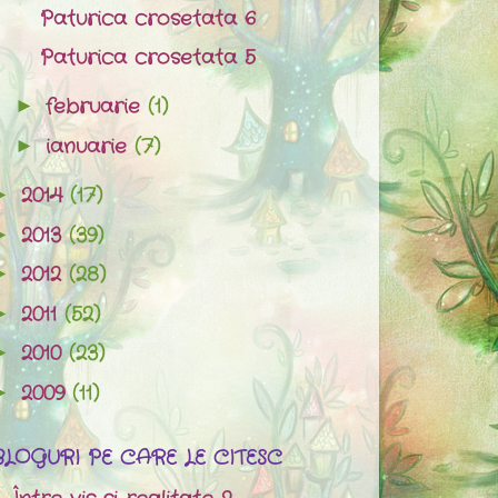
Paturica crosetata 6
Paturica crosetata 5
februarie
(1)
►
ianuarie
(7)
►
2014
(17)
►
2013
(39)
►
2012
(28)
►
2011
(52)
►
2010
(23)
►
2009
(11)
►
BLOGURI PE CARE LE CITESC