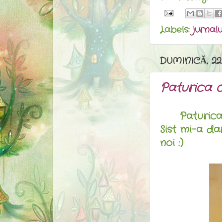
Labels:
jurnal
DUMINICĂ, 22
Paturica 
Paturica c
Sist mi-a da
noi :)