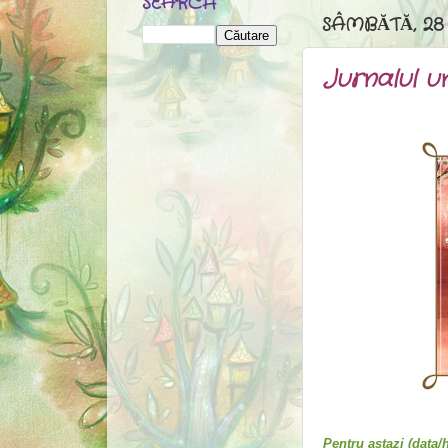
SEARCH
SÂMBĂTĂ, 28
Jurnalul un
Despre 
Pentru astazi (data/