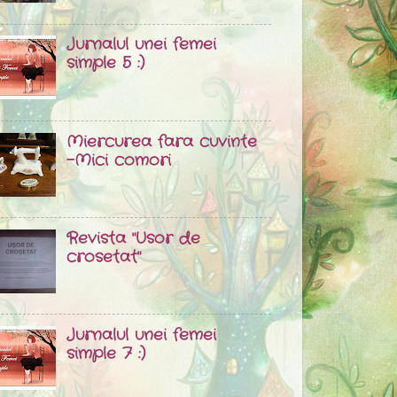
Jurnalul unei femei
simple 5 :)
Miercurea fara cuvinte
-Mici comori
Revista "Usor de
crosetat"
Jurnalul unei femei
simple 7 :)