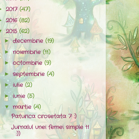
2017
(47)
►
2016
(82)
►
2015
(62)
▼
decembrie
(19)
►
noiembrie
(11)
►
octombrie
(9)
►
septembrie
(4)
►
iulie
(2)
►
iunie
(5)
►
martie
(4)
▼
Paturica crosetata 7 :)
Jurnalul unei femei simple 11
:))