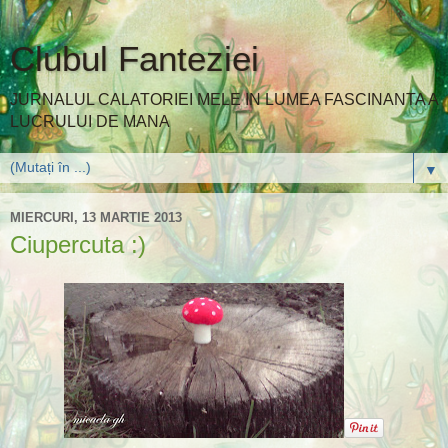
Clubul Fanteziei
JURNALUL CALATORIEI MELE IN LUMEA FASCINANTA A
LUCRULUI DE MANA
▼
MIERCURI, 13 MARTIE 2013
Ciupercuta :)