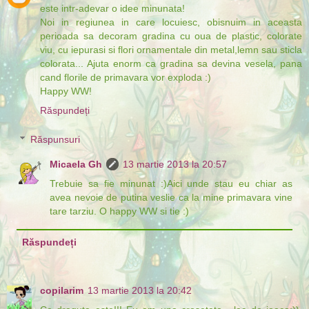
este intr-adevar o idee minunata!
Noi in regiunea in care locuiesc, obisnuim in aceasta
perioada sa decoram gradina cu oua de plastic, colorate
viu, cu iepurasi si flori ornamentale din metal,lemn sau sticla
colorata... Ajuta enorm ca gradina sa devina vesela, pana
cand florile de primavara vor exploda :)
Happy WW!
Răspundeți
Răspunsuri
Micaela Gh
13 martie 2013 la 20:57
Trebuie sa fie minunat :)Aici unde stau eu chiar as
avea nevoie de putina veslie ca la mine primavara vine
tare tarziu. O happy WW si tie :)
Răspundeți
copilarim
13 martie 2013 la 20:42