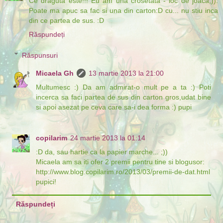
Ce draguta este!!! Eu am una crosetata - loc de joaca;)).
Poate ma apuc sa fac si una din carton:D cu... nu stiu inca
din ce partea de sus. :D
Răspundeți
Răspunsuri
Micaela Gh
13 martie 2013 la 21:00
Multumesc :) Da am admirat-o mult pe a ta :) Poti
incerca sa faci partea de sus din carton gros,udat bine
si apoi asezat pe ceva care sa-i dea forma :) pupi
copilarim
24 martie 2013 la 01:14
:D da, sau hartie ca la papier marche... ;))
Micaela am sa iti ofer 2 premii pentru tine si blogusor:
http://www.blog.copilarim.ro/2013/03/premii-de-dat.html
pupici!
Răspundeți