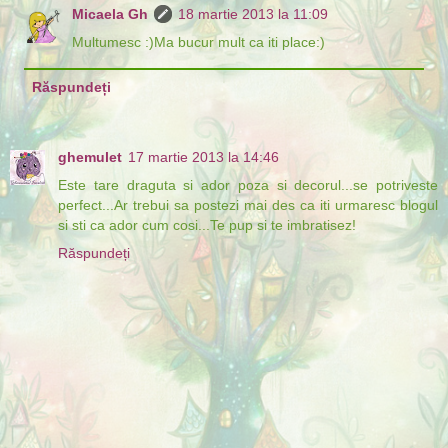
Micaela Gh
18 martie 2013 la 11:09
Multumesc :)Ma bucur mult ca iti place:)
Răspundeți
ghemulet
17 martie 2013 la 14:46
Este tare draguta si ador poza si decorul...se potriveste
perfect...Ar trebui sa postezi mai des ca iti urmaresc blogul
si sti ca ador cum cosi...Te pup si te imbratisez!
Răspundeți