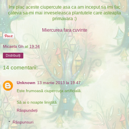
Imi plac aceste ciupercute asa ca am inceput sa imi fac
cateva sa-mi mai inveseleasca plantutele care asteapta
primavara :)
Miercurea fara cuvinte
Micaela Gh
at
19:34
Distribuiți
14 comentarii:
Unknown
13 martie 2013 la 19:47
Este frumoasă ciupercuţa artificială.
Să ai o noapte liniştită.
Răspundeți
Răspunsuri