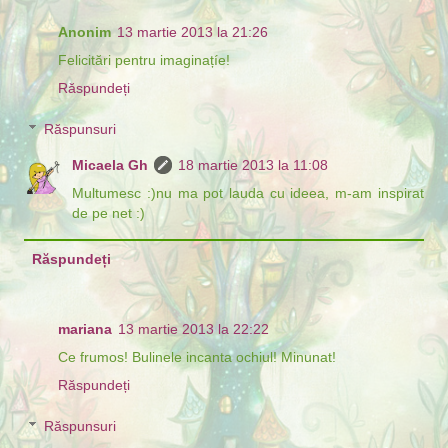
Anonim
13 martie 2013 la 21:26
Felicitări pentru imaginațíe!
Răspundeți
Răspunsuri
Micaela Gh
18 martie 2013 la 11:08
Multumesc :)nu ma pot lauda cu ideea, m-am inspirat
de pe net :)
Răspundeți
mariana
13 martie 2013 la 22:22
Ce frumos! Bulinele incanta ochiul! Minunat!
Răspundeți
Răspunsuri