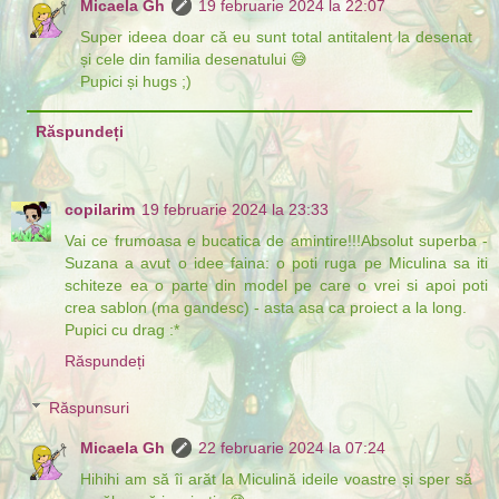
Micaela Gh
19 februarie 2024 la 22:07
Super ideea doar că eu sunt total antitalent la desenat
și cele din familia desenatului 😅
Pupici și hugs ;)
Răspundeți
copilarim
19 februarie 2024 la 23:33
Vai ce frumoasa e bucatica de amintire!!!Absolut superba -
Suzana a avut o idee faina: o poti ruga pe Miculina sa iti
schiteze ea o parte din model pe care o vrei si apoi poti
crea sablon (ma gandesc) - asta asa ca proiect a la long.
Pupici cu drag :*
Răspundeți
Răspunsuri
Micaela Gh
22 februarie 2024 la 07:24
Hihihi am să îi arăt la Miculină ideile voastre și sper să