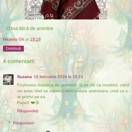
O bucățică de amintire
Micaela Gh
at
19:19
Distribuiți
4 comentarii:
Suzana
19 februarie 2024 la 19:14
Frumoasa bucatica de amintire! Si sa stii ca modelul, cand
vei avea chef sa colorezi altfel cutiuta anterioara, cred ca s-
ar potrivi pe ea.
Pupici! ❤️😘
Răspundeți
Răspunsuri