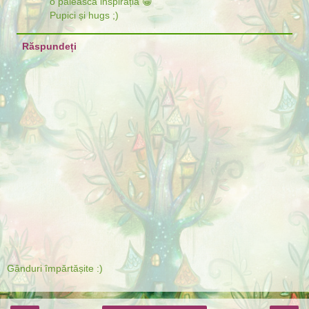
o pălească inspirația 😁
Pupici și hugs ;)
Răspundeți
Gânduri împărtășite :)