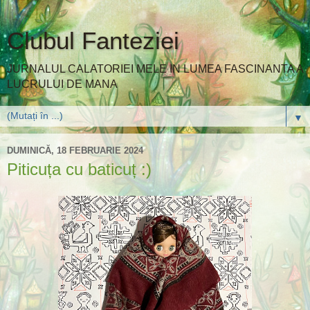
Clubul Fanteziei
JURNALUL CALATORIEI MELE IN LUMEA FASCINANTA A
LUCRULUI DE MANA
▼
DUMINICĂ, 18 FEBRUARIE 2024
Piticuța cu baticuț :)