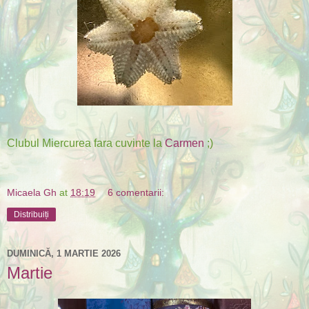
Clubul Miercurea fara cuvinte la
Carmen
;)
Micaela Gh
at
18:19
6 comentarii:
Distribuiți
DUMINICĂ, 1 MARTIE 2026
Martie