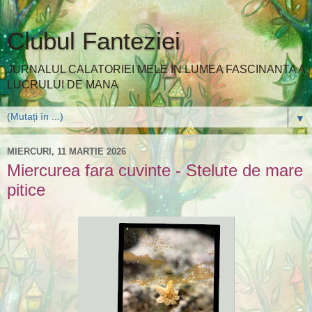
Clubul Fanteziei
JURNALUL CALATORIEI MELE IN LUMEA FASCINANTA A
LUCRULUI DE MANA
▼
MIERCURI, 11 MARTIE 2026
Miercurea fara cuvinte - Stelute de mare
pitice