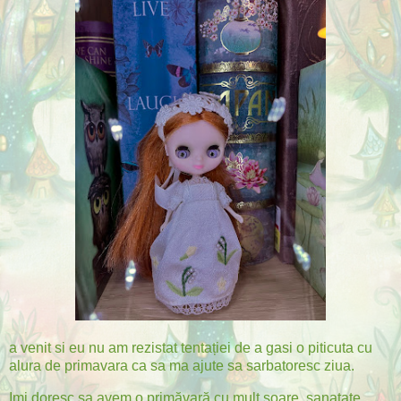
a venit si eu nu am rezistat tentației de a gasi o piticuta cu
alura de primavara ca sa ma ajute sa sarbatoresc ziua.
Imi doresc sa avem o primăvară cu mult soare, sanatate,