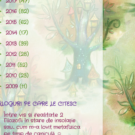
2017
(47)
►
2016
(82)
►
2015
(62)
►
2014
(17)
►
2013
(39)
►
2012
(28)
►
2011
(52)
►
2010
(23)
►
2009
(11)
►
BLOGURI PE CARE LE CITESC
Între vis si realitate 2
Filozofii în stare de insolație
sau... cum m-a lovit metafizica
pe timp de caniculă ☺