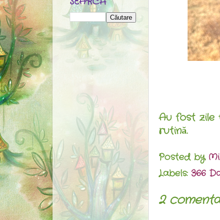
SEARCH
Au fost zile
rutină.
Posted by
Mi
Labels:
366 Da
2 comentar