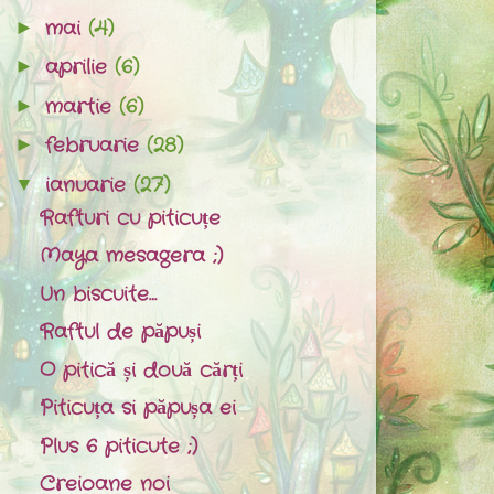
mai
(4)
►
aprilie
(6)
►
martie
(6)
►
februarie
(28)
►
ianuarie
(27)
▼
Rafturi cu piticuțe
Maya mesagera ;)
Un biscuite…
Raftul de păpuși
O pitică și două cărți
Piticuța si păpușa ei
Plus 6 piticute ;)
Creioane noi