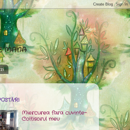
DE MANA
zi
POSTĂRI
Miercurea fara cuvinte-
Coltisorul meu