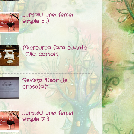
Jurnalul unei femei
simple 5 :)
Miercurea fara cuvinte
-Mici comori
Revista "Usor de
crosetat"
Jurnalul unei femei
simple 7 :)