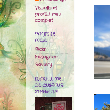
Vizualizați
profilul meu
complet
PAGINILE
MELE
Flickr
Instagram
Ravelry
BLOGUL MEU
DE CUSATURI
STRABUNE