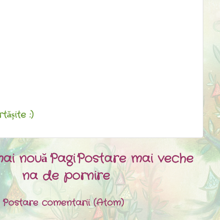
ășite :)
ai nouă
Pagi
Postare mai veche
na de pornire
:
Postare comentarii (Atom)