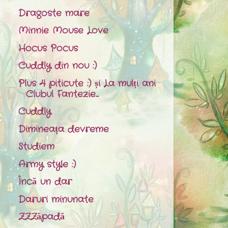
Dragoste mare
Minnie Mouse Love
Hocus Pocus
Cuddly din nou :)
Plus 4 piticute :) și La mulți ani
Clubul Fantezie...
Cuddly
Dimineața devreme
Studiem
Army style :)
Încă un dar
Daruri minunate
ZZZăpadă