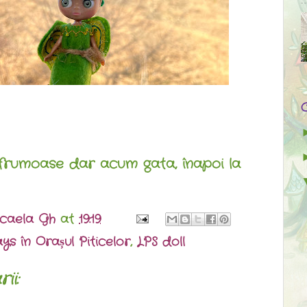
 frumoase dar acum gata, înapoi la
caela Gh
at
19:19
ys în Orașul Piticelor
,
LPS doll
ii: