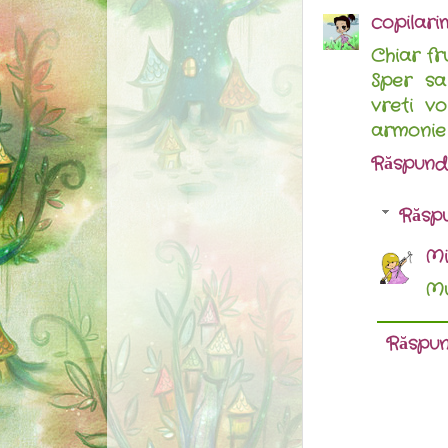
copilari
Chiar fr
Sper sa
vreti vo
armonie
Răspund
Răspu
Mi
Mu
Răspun