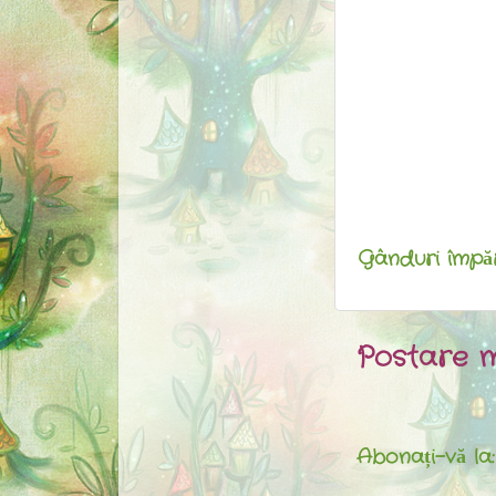
Gânduri împărt
Postare m
Abonați-vă la