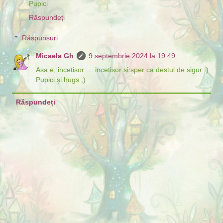
Pupici
Răspundeți
Răspunsuri
Micaela Gh
9 septembrie 2024 la 19:49
Asa e, incetisor … incetisor si sper ca destul de sigur :)
Pupici și hugs ;)
Răspundeți