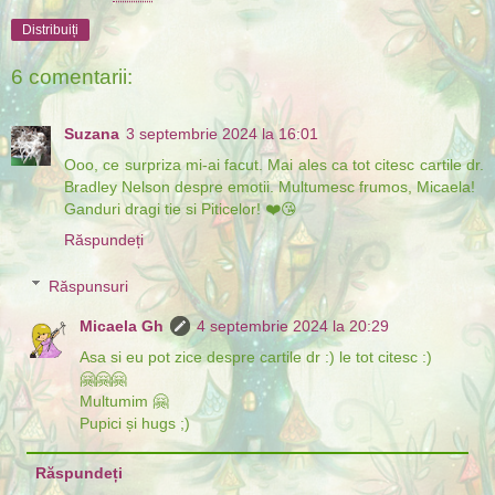
Distribuiți
6 comentarii:
Suzana
3 septembrie 2024 la 16:01
Ooo, ce surpriza mi-ai facut. Mai ales ca tot citesc cartile dr.
Bradley Nelson despre emotii. Multumesc frumos, Micaela!
Ganduri dragi tie si Piticelor! ❤️😘
Răspundeți
Răspunsuri
Micaela Gh
4 septembrie 2024 la 20:29
Asa si eu pot zice despre cartile dr :) le tot citesc :)
🤗🤗🤗
Multumim 🤗
Pupici și hugs ;)
Răspundeți