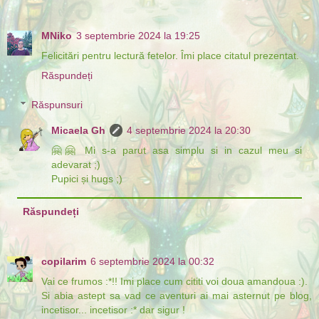
MNiko
3 septembrie 2024 la 19:25
Felicitări pentru lectură fetelor. Îmi place citatul prezentat.
Răspundeți
Răspunsuri
Micaela Gh
4 septembrie 2024 la 20:30
🤗🤗 Mi s-a parut asa simplu si in cazul meu si
adevarat ;)
Pupici și hugs ;)
Răspundeți
copilarim
6 septembrie 2024 la 00:32
Vai ce frumos :*!! Imi place cum cititi voi doua amandoua :).
Si abia astept sa vad ce aventuri ai mai asternut pe blog,
incetisor... incetisor :* dar sigur !