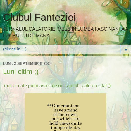
Clubul Fanteziei
JURNALUL CALATORIEI MELE IN LUMEA FASCINANTA A
LUCRULUI DE MANA
▼
LUNI, 2 SEPTEMBRIE 2024
Luni citim ;)
macar cate putin asa cate un capitol , cate un citat ;)