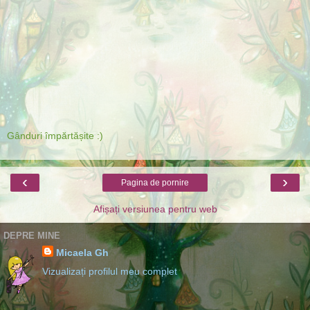
Gânduri împărtășite :)
‹
›
Pagina de pornire
Afișați versiunea pentru web
DEPRE MINE
Micaela Gh
Vizualizați profilul meu complet