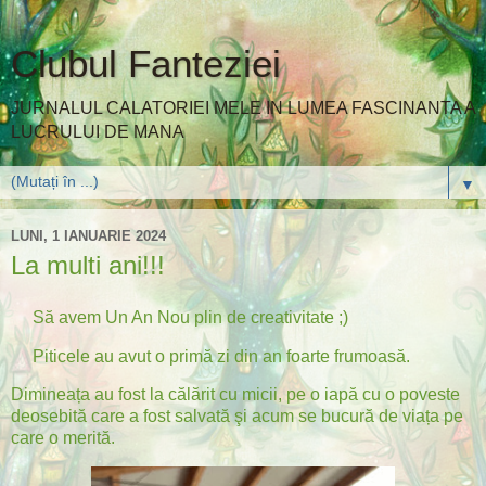
Clubul Fanteziei
JURNALUL CALATORIEI MELE IN LUMEA FASCINANTA A
LUCRULUI DE MANA
▼
LUNI, 1 IANUARIE 2024
La multi ani!!!
Să avem Un An Nou plin de creativitate ;)
Piticele au avut o primă zi din an foarte frumoasă.
Dimineața au fost la călărit cu micii, pe o iapă cu o poveste
deosebită care a fost salvată şi acum se bucură de viața pe
care o merită.