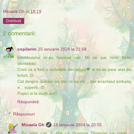
Micaela Gh
at
18:19
Distribuiți
2 comentarii:
copilarim
15 ianuarie 2024 la 21:58
Intotdeauna m-au fascinat caii. Mi se par niste fiinte
deosebite.
Cred ca a fost o activitate deosebita💗 si mi se pare atat de
britsh :D.
Cat despre dulciuri nu stiu ce sa zic... dar evantaiul ambalaj
e... superb. :D
Pupici si la multi ani!!
Răspundeți
Răspunsuri
Micaela Gh
16 ianuarie 2024 la 20:55
Eu ador caii. E clar ca Doamne Doamne i-a creat