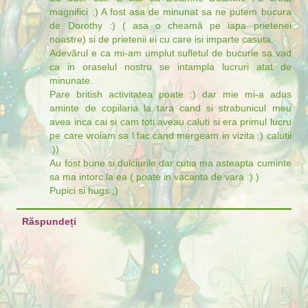
magnifici :) A fost asa de minunat sa ne putem bucura
de Dorothy :) ( asa o cheamă pe iapa prietenei
noastre) si de prietenii ei cu care isi imparte casuta.
Adevărul e ca mi-am umplut sufletul de bucurie sa vad
ca in oraselul nostru se intampla lucruri atat de
minunate.
Pare british activitatea poate :) dar mie mi-a adus
aminte de copilaria la tara cand si strabunicul meu
avea inca cai si cam toti aveau caluti si era primul lucru
pe care vroiam sa l fac cand mergeam in vizita :) calutii
:))
Au fost bune si dulciurile dar cutia ma asteapta cuminte
sa ma intorc la ea ( poate in vacanta de vara :) )
Pupici si hugs ;)
Răspundeți