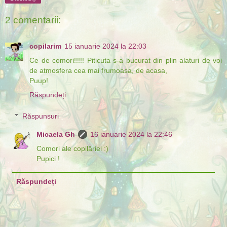
2 comentarii:
copilarim
15 ianuarie 2024 la 22:03
Ce de comori!!!!! Piticuta s-a bucurat din plin alaturi de voi
de atmosfera cea mai frumoasa, de acasa,
Puup!
Răspundeți
Răspunsuri
Micaela Gh
16 ianuarie 2024 la 22:46
Comori ale copilăriei :)
Pupici !
Răspundeți