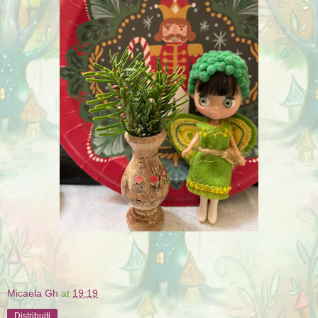
Micaela Gh
at
19:19
Distribuiți