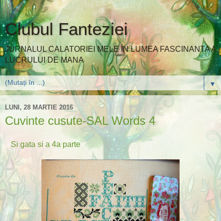
Clubul Fanteziei
JURNALUL CALATORIEI MELE IN LUMEA FASCINANTA A
LUCRULUI DE MANA
▼
LUNI, 28 MARTIE 2016
Cuvinte cusute-SAL Words 4
Si gata si a 4a parte