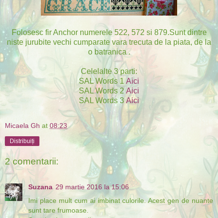
Folosesc fir Anchor numerele 522, 572 si 879.Sunt dintre
niste jurubite vechi cumparate vara trecuta de la piata, de la
o batranica .
Celelalte 3 parti:
SAL Words 1
Aici
SAL Words 2
Aici
SAL Words 3
Aici
Micaela Gh
at
08:23
Distribuiți
2 comentarii:
Suzana
29 martie 2016 la 15:06
Imi place mult cum ai imbinat culorile. Acest gen de nuante
sunt tare frumoase.