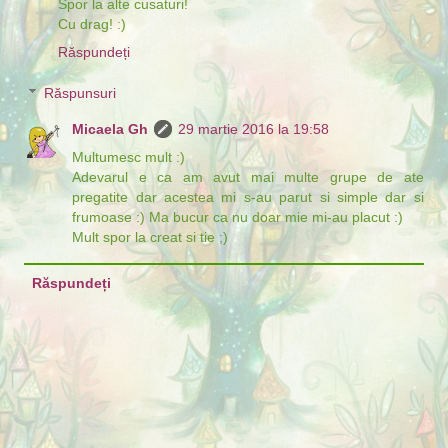
Spor la alte cusaturi!
Cu drag! :)
Răspundeți
Răspunsuri
Micaela Gh
29 martie 2016 la 19:58
Multumesc mult :)
Adevarul e ca am avut mai multe grupe de ate
pregatite dar acestea mi s-au parut si simple dar si
frumoase :) Ma bucur ca nu doar mie mi-au placut :)
Mult spor la creat si tie ;)
Răspundeți