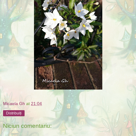
Micaela Gh
at
21:04
Distribuiți
Niciun comentariu: