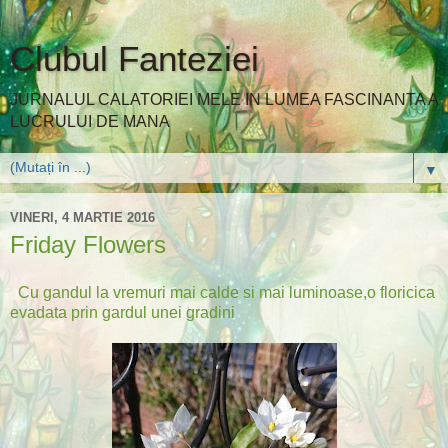
Clubul Fanteziei
JURNALUL CALATORIEI MELE IN LUMEA FASCINANTA A
LUCRULUI DE MANA
▼
VINERI, 4 MARTIE 2016
Friday Flowers
Cu gandul la vremuri mai calde si mai luminoase,o floricica
evadata prin gardul unei gradini