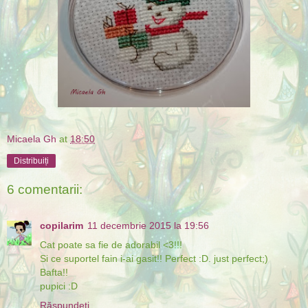
Micaela Gh
at
18:50
Distribuiți
6 comentarii:
copilarim
11 decembrie 2015 la 19:56
Cat poate sa fie de adorabil <3!!!
Si ce suportel fain i-ai gasit!! Perfect :D. just perfect;)
Bafta!!
pupici :D
Răspundeți