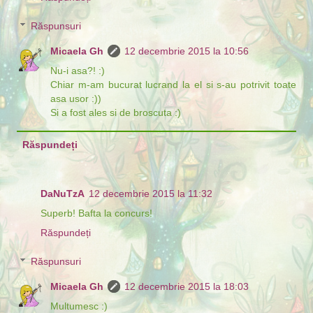
Răspunsuri
Micaela Gh
12 decembrie 2015 la 10:56
Nu-i asa?! :)
Chiar m-am bucurat lucrand la el si s-au potrivit toate
asa usor :))
Si a fost ales si de broscuta :)
Răspundeți
DaNuTzA
12 decembrie 2015 la 11:32
Superb! Bafta la concurs!
Răspundeți
Răspunsuri
Micaela Gh
12 decembrie 2015 la 18:03
Multumesc :)