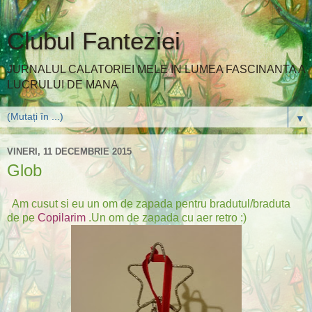
Clubul Fanteziei
JURNALUL CALATORIEI MELE IN LUMEA FASCINANTA A
LUCRULUI DE MANA
▼
VINERI, 11 DECEMBRIE 2015
Glob
Am cusut si eu un om de zapada pentru bradutul/braduta
de pe
Copilarim
.Un om de zapada cu aer retro :)