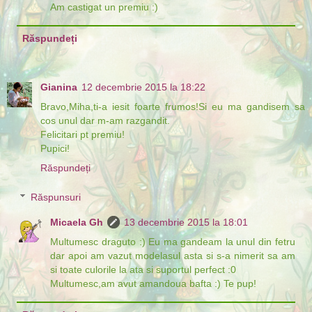
Am castigat un premiu :)
Răspundeți
Gianina
12 decembrie 2015 la 18:22
Bravo,Miha,ti-a iesit foarte frumos!Si eu ma gandisem sa
cos unul dar m-am razgandit.
Felicitari pt premiu!
Pupici!
Răspundeți
Răspunsuri
Micaela Gh
13 decembrie 2015 la 18:01
Multumesc draguto :) Eu ma gandeam la unul din fetru
dar apoi am vazut modelasul asta si s-a nimerit sa am
si toate culorile la ata si suportul perfect :0
Multumesc,am avut amandoua bafta :) Te pup!