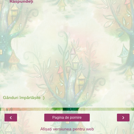
Răspundeți
Gânduri împărtășite :)
‹
›
Pagina de pornire
Afișați versiunea pentru web