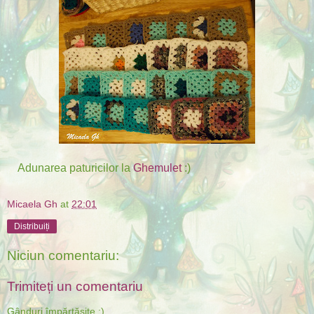
Adunarea paturicilor la
Ghemulet
:)
Micaela Gh
at
22:01
Distribuiți
Niciun comentariu:
Trimiteți un comentariu
Gânduri împărtășite :)