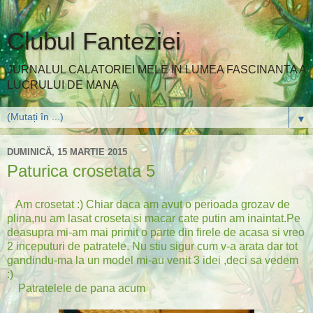
Clubul Fanteziei
JURNALUL CALATORIEI MELE IN LUMEA FASCINANTA A
LUCRULUI DE MANA
▼
DUMINICĂ, 15 MARTIE 2015
Paturica crosetata 5
Am crosetat :) Chiar daca am avut o perioada grozav de
plina,nu am lasat croseta si macar cate putin am inaintat.Pe
deasupra mi-am mai primit o parte din firele de acasa si vreo
2 inceputuri de patratele. Nu stiu sigur cum v-a arata dar tot
gandindu-ma la un model mi-au venit 3 idei ,deci sa vedem
:)
Patratelele de pana acum