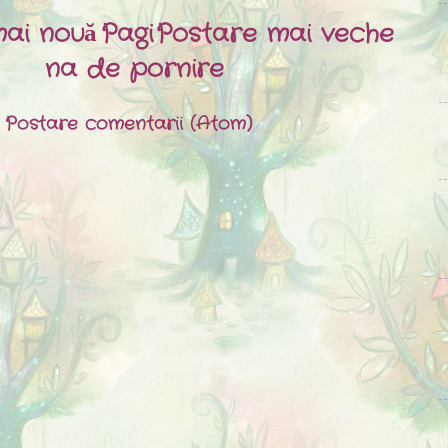
ai nouă
Pagi
Postare mai veche
na de pornire
:
Postare comentarii (Atom)