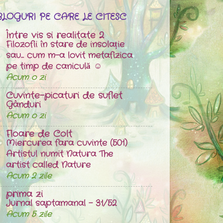
BLOGURI PE CARE LE CITESC
Între vis si realitate 2
Filozofii în stare de insolație
sau... cum m-a lovit metafizica
pe timp de caniculă ☺
Acum o zi
Cuvinte-picaturi de suflet
Gânduri
Acum o zi
Floare de Colt
Miercurea fara cuvinte (501)
Artistul numit Natura The
artist called Nature
Acum 2 zile
prima zi
Jurnal saptamanal - 31/52
Acum 5 zile