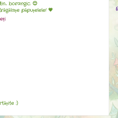
in... borangic. 😊
răgălașe păpușelele! 💗
eți
ășite :)