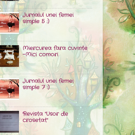
Jurnalul unei femei
simple 5 :)
Miercurea fara cuvinte
-Mici comori
Jurnalul unei femei
simple 7 :)
Revista "Usor de
crosetat"