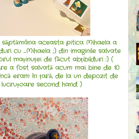
 săptămâna aceasta pitica Mihaela a
lduri cu …Mihaela ;) din imaginile salvate
orul mașinuței de făcut abțibilduri :) (
re a fost salvată acum mai bine de 10
încă eram în țară, de la un depozit de
lucrușoare second hand )