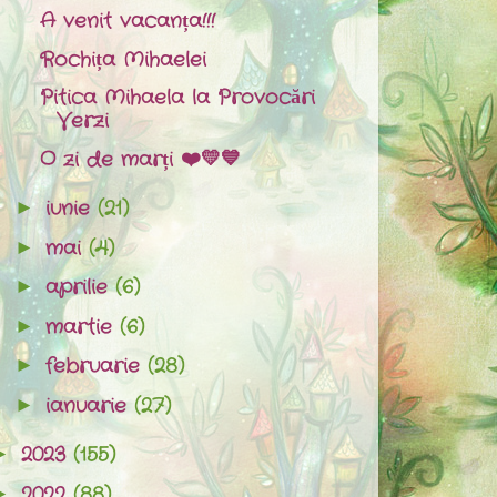
A venit vacanța!!!
Rochița Mihaelei
Pitica Mihaela la Provocări
Verzi
O zi de marți ❤️💛💙
iunie
(21)
►
mai
(4)
►
aprilie
(6)
►
martie
(6)
►
februarie
(28)
►
ianuarie
(27)
►
2023
(155)
►
2022
(88)
►