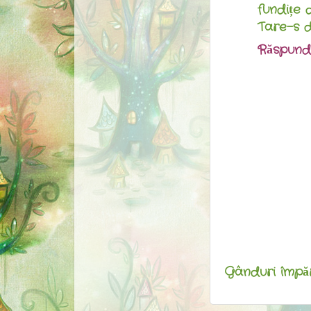
fundițe d
Tare-s d
Răspund
Gânduri împărt