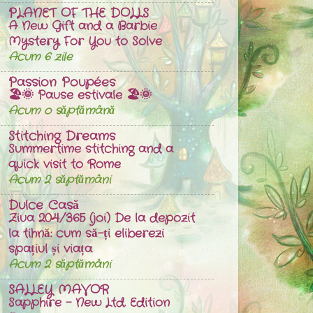
PLANET OF THE DOLLS
A New Gift and a Barbie
Mystery For You to Solve
Acum 6 zile
Passion Poupées
🏖️🌞 Pause estivale 🏖️🌞
Acum o săptămână
Stitching Dreams
Summertime stitching and a
quick visit to Rome
Acum 2 săptămâni
Dulce Casă
Ziua 204/365 (joi) De la depozit
la tihnă: cum să-ți eliberezi
spațiul și viața
Acum 2 săptămâni
SALLEY MAVOR
Sapphire – New Ltd. Edition