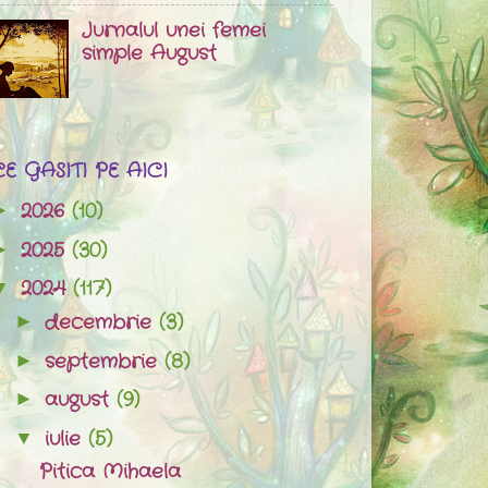
Jurnalul unei femei
simple August
CE GASITI PE AICI
2026
(10)
►
2025
(30)
►
2024
(117)
▼
decembrie
(3)
►
septembrie
(8)
►
august
(9)
►
iulie
(5)
▼
Pitica Mihaela