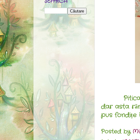
SEARCH
Piti
dar asta ră
pus fondițe î
Posted by
Mi