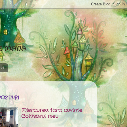
DE MANA
zi
POSTĂRI
Miercurea fara cuvinte-
Coltisorul meu