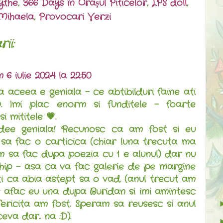
ythe
,
366 Days în Orașul Piticelor
,
LPS doll
,
 Mihaela
,
Provocari Verzi
ii:
m
6 iulie 2024 la 22:50
 aceea e geniala - ce abtibilduri faine ati
D. Imi plac enorm si funditele - foarte
i mititele 💗.
idee geniala! Recunosc ca am fost si eu
sa fac o carticica (chiar luna trecuta ma
 sa fac dupa poezia cu 1 e alunul) dar nu
hip - asa ca va fac galerie de pe margine
ti ca abia astept sa o vad. (anul trecut am
s afac eu una dupa Buridan si imi amintesc
ericita am fost. Speram sa reusesc si anul
eva dar.. na :D).