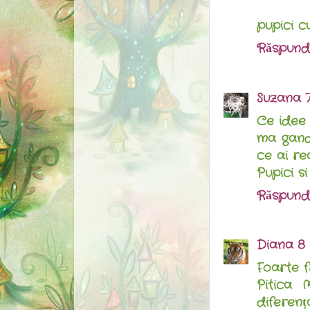
pupici cu
Răspund
Suzana
Ce idee 
ma gand
ce ai rea
Pupici s
Răspund
Diana
8 
Foarte f
Pitica 
diferenț