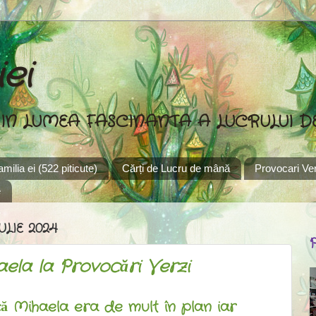
ei
 IN LUMEA FASCINANTA A LUCRULUI 
familia ei (522 piticute)
Cărți de Lucru de mână
Provocari Ver
e
ULIE 2024
aela la Provocări Verzi
că Mihaela era de mult în plan iar