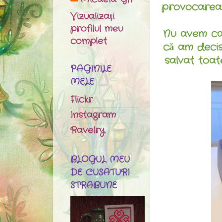
provocarea
Vizualizați
profilul meu
Nu avem ca
complet
că am decis
salvat toate
PAGINILE
MELE
Flickr
Instagram
Ravelry
BLOGUL MEU
DE CUSATURI
STRABUNE