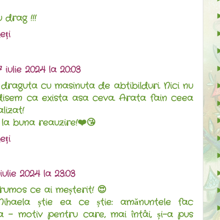
 drag !!!
eți
7 iulie 2024 la 20:03
draguta cu masinuta de abtibilduri. Nici nu
isem ca exista asa ceva. Arata fain ceea
lizat!
i la buna reauzire!❤️😘
eți
iulie 2024 la 23:03
rumos ce ai meșterit! 😍
Mihaela știe ea ce știe: amănuntele fac
a - motiv pentru care, mai întâi, și-a pus