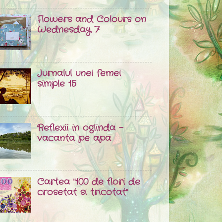
Flowers and Colours on
Wednesday 7
Jurnalul unei femei
simple 15
Reflexii in oglinda -
vacanta pe apa
Cartea "100 de flori de
crosetat si tricotat"