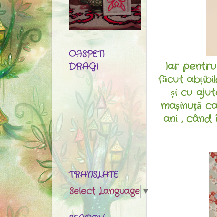
OASPETI
Iar pentru
DRAGI
făcut abțibi
și cu ajut
mașinuță ca
ani , când 
TRANSLATE
Select Language
▼