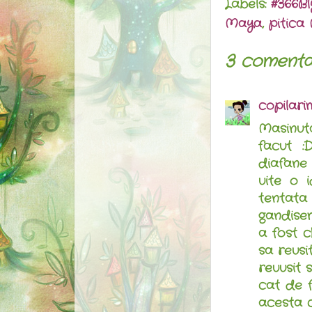
Labels:
#366Bl
Maya
,
pitica
3 comentar
copilari
Masinuta
facut :
diafane s
uite o 
tentata 
gandisem
a fost c
sa reusi
reuusit 
cat de f
acesta c