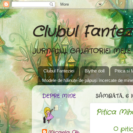
Clubul Fantezi
JURNALUL CALATORIEI MELE
Clubul Fanteziei
Blythe doll
Pitica si 
Modele de hăinuțe de păpuși încercate de min
DEPRE MINE
SÂMBĂTĂ, 6 I
Pitica Mih
O piti
Micaela Gh