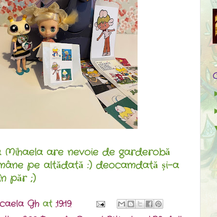
ca Mihaela are nevoie de garderobă
mâne pe altădată :) deocamdată și-a
n păr ;)
caela Gh
at
19:19