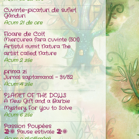
Cuvinte-picaturi de suflet
Gânduri
Acum 21 de ore
Floare de Colt
Miercurea fara cuvinte (501)
Artistul numit Natura The
artist called Nature
Acum 2 zile
prima zi
Jurnal saptamanal - 31/52
Acum 4 zile
PLANET OF THE DOLLS
A New Gift and a Barbie
Mystery For You to Solve
Acum 6 zile
Passion Poupées
🏖️🌞 Pause estivale 🏖️🌞
Acum o săptămână