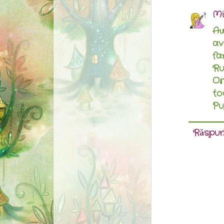
Mi
Aw
a
fa
Ru
Or
to
Pup
Răspun