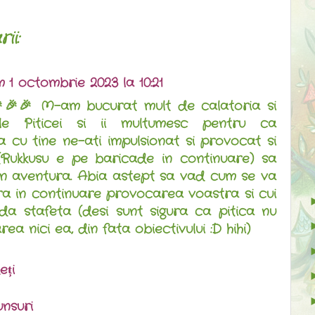
ii:
m
1 octombrie 2023 la 10:21
🎉🎉 M-am bucurat mult de calatoria si
ile Piticei si ii multumesc pentru ca
 cu tine ne-ati impulsionat si provocat si
(Rukkusu e pe baricade in continuare) sa
in aventura. Abia astept sa vad cum se va
a in continuare provocarea voastra si cui
da stafeta (desi sunt sigura ca pitica nu
ea nici ea, din fata obiectivului :D hihi)
eți
nsuri