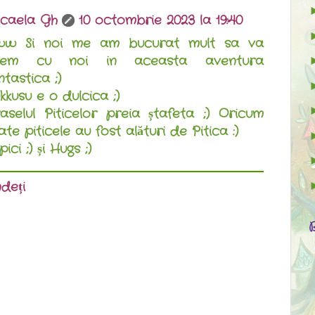
caela Gh
10 octombrie 2023 la 19:40
w Si noi me am bucurat mult sa va
vem cu noi in aceasta aventura
ntastica ;)
kkusu e o dulcica ;)
aselul Piticelor preia ștafeta ;) Oricum
ate piticele au fost alături de Pitica :)
ici ;) și Hugs ;)
deți