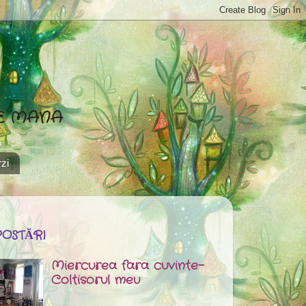
DE MANA
zi
POSTĂRI
Miercurea fara cuvinte-
Coltisorul meu