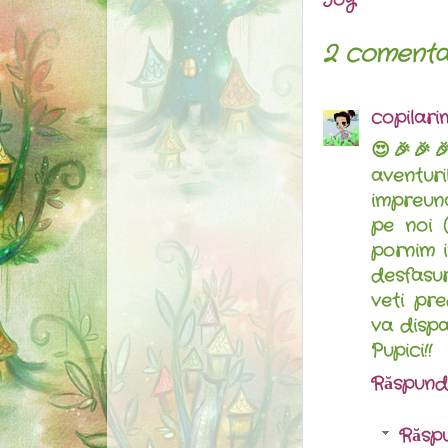
Joy
2 comentar
copilari
😍🎉🎉
aventur
impreuna
pe noi 
pornim 
desfasur
veti pre
va dispar
Pupici!!
Răspund
Răspu