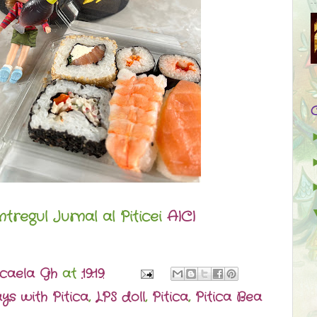
Întregul Jurnal al Piticei
AICI
caela Gh
at
19:19
ys with Pitica
,
LPS doll
,
Pitica
,
Pitica Bea