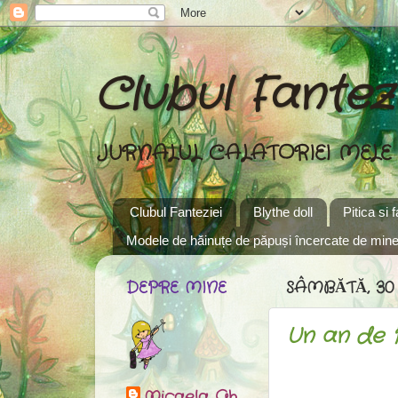
Clubul Fantezi
JURNALUL CALATORIEI MELE
Clubul Fanteziei
Blythe doll
Pitica si 
Modele de hăinuțe de păpuși încercate de min
DEPRE MINE
SÂMBĂTĂ, 30
Un an de Pi
Micaela Gh