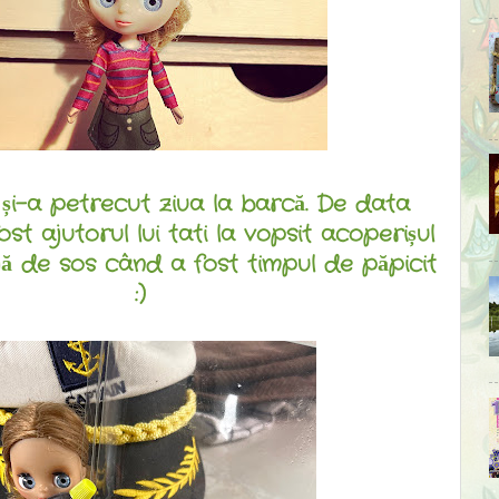
 și-a petrecut ziua la barcă. De data
st ajutorul lui tati la vopsit acoperișul
ijă de sos când a fost timpul de păpicit
:)