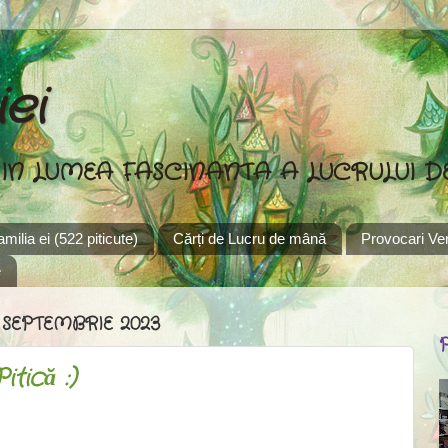
ei
 IN LUMEA FASCINANTA A LUCRULUI 
familia ei (522 piticute)
Cărți de Lucru de mână
Provocari Ver
e
 SEPTEMBRIE 2023
tică :)