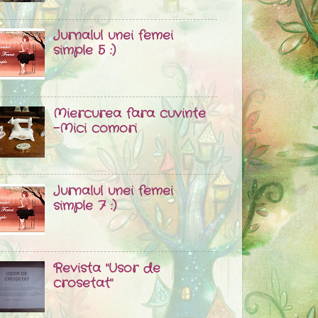
Jurnalul unei femei
simple 5 :)
Miercurea fara cuvinte
-Mici comori
Jurnalul unei femei
simple 7 :)
Revista "Usor de
crosetat"