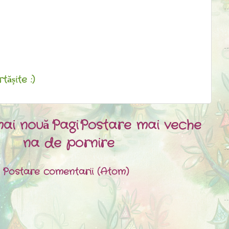
ășite :)
ai nouă
Pagi
Postare mai veche
na de pornire
:
Postare comentarii (Atom)