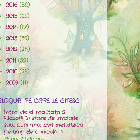
2016
(82)
►
2015
(62)
►
2014
(17)
►
2013
(39)
►
2012
(28)
►
2011
(52)
►
2010
(23)
►
2009
(11)
►
BLOGURI PE CARE LE CITESC
Între vis si realitate 2
Filozofii în stare de insolație
sau... cum m-a lovit metafizica
pe timp de caniculă ☺
Acum 20 de ore