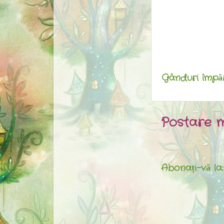
Gânduri împărt
Postare m
Abonați-vă la