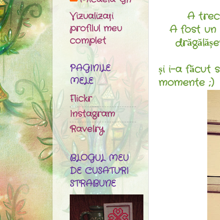
Vizualizați
A trec
profilul meu
A fost un 
complet
drăgălășen
PAGINILE
și i-a făcut
MELE
momente ;)
Flickr
Instagram
Ravelry
BLOGUL MEU
DE CUSATURI
STRABUNE