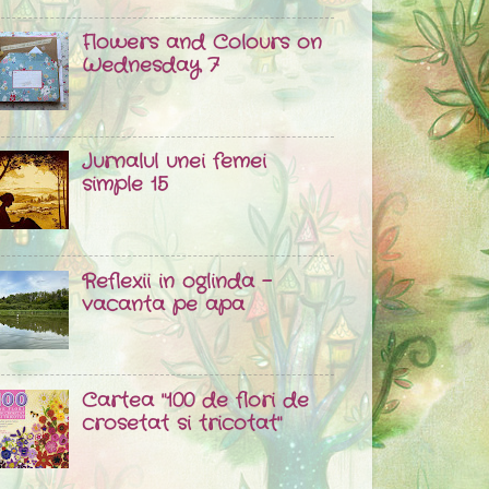
Flowers and Colours on
Wednesday 7
Jurnalul unei femei
simple 15
Reflexii in oglinda -
vacanta pe apa
Cartea "100 de flori de
crosetat si tricotat"