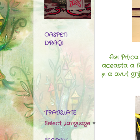
OASPETI
DRAGI
Azi Pitica
aceasta a fo
și a avut gr
TRANSLATE
Select Language
▼