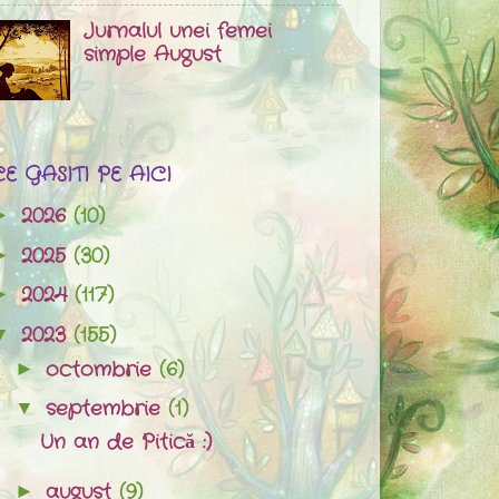
Jurnalul unei femei
simple August
CE GASITI PE AICI
2026
(10)
►
2025
(30)
►
2024
(117)
►
2023
(155)
▼
octombrie
(6)
►
septembrie
(1)
▼
Un an de Pitică :)
august
(9)
►