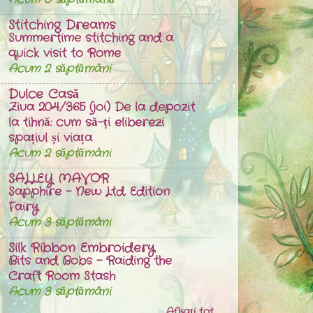
Stitching Dreams
Summertime stitching and a
quick visit to Rome
Acum 2 săptămâni
Dulce Casă
Ziua 204/365 (joi) De la depozit
la tihnă: cum să-ți eliberezi
spațiul și viața
Acum 2 săptămâni
SALLEY MAVOR
Sapphire – New Ltd. Edition
Fairy
Acum 3 săptămâni
Silk Ribbon Embroidery
Bits and Bobs - Raiding the
Craft Room Stash
Acum 3 săptămâni
Afișați tot