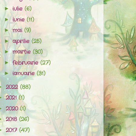
iulie
(6)
►
iunie
(11)
►
mai
(9)
►
aprilie
(25)
►
martie
(30)
►
februarie
(27)
►
ianuarie
(31)
►
2022
(88)
►
2021
(1)
►
2020
(1)
►
2018
(26)
►
2017
(47)
►