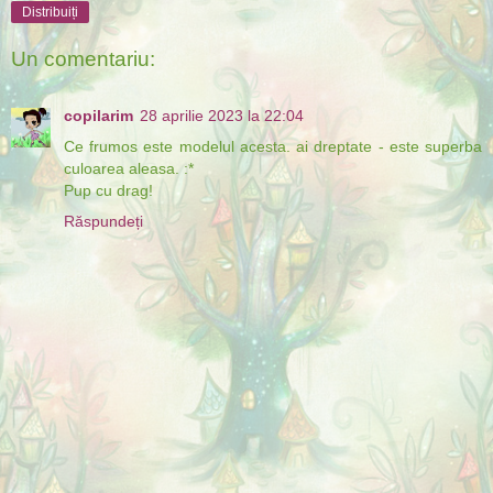
Distribuiți
Un comentariu:
copilarim
28 aprilie 2023 la 22:04
Ce frumos este modelul acesta. ai dreptate - este superba
culoarea aleasa. :*
Pup cu drag!
Răspundeți