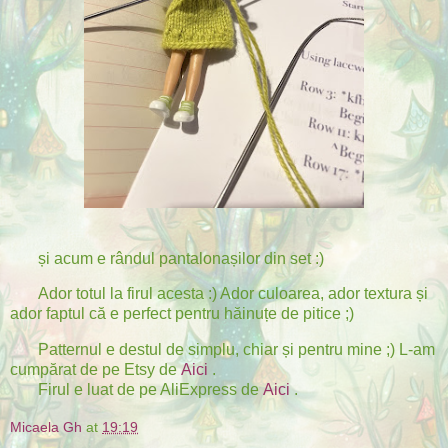
și acum e rândul pantalonașilor din set :)
Ador totul la firul acesta :) Ador culoarea, ador textura și
ador faptul că e perfect pentru hăinuțe de pitice ;)
Patternul e destul de simplu, chiar și pentru mine ;) L-am
cumpărat de pe Etsy de
Aici
.
Firul e luat de pe AliExpress de
Aici
.
Micaela Gh
at
19:19