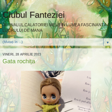
Clubul Fanteziei
JURNALUL CALATORIEI MELE IN LUMEA FASCINANTA A
LUCRULUI DE MANA
▼
VINERI, 28 APRILIE 2023
Gata rochița