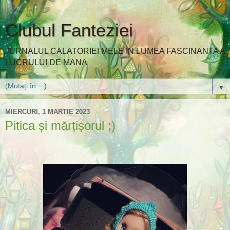
Clubul Fanteziei
JURNALUL CALATORIEI MELE IN LUMEA FASCINANTA A
LUCRULUI DE MANA
▼
MIERCURI, 1 MARTIE 2023
Pitica și mărțișorul ;)