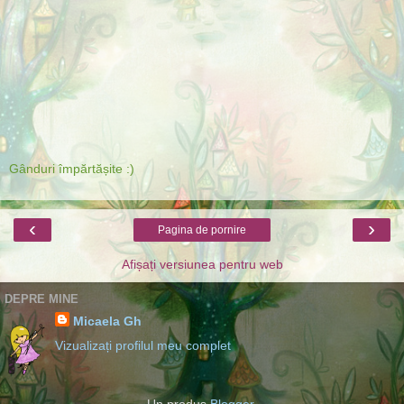
Gânduri împărtășite :)
‹
›
Pagina de pornire
Afișați versiunea pentru web
DEPRE MINE
Micaela Gh
Vizualizați profilul meu complet