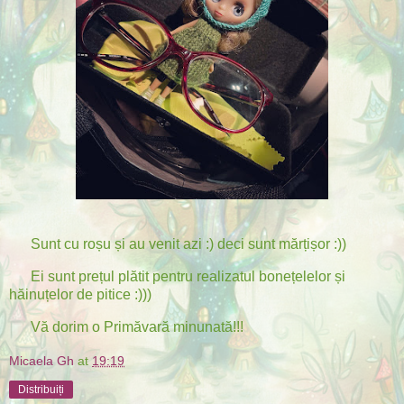
Sunt cu roșu și au venit azi :) deci sunt mărțișor :))
Ei sunt prețul plătit pentru realizatul bonețelelor și
hăinuțelor de pitice :)))
Vă dorim o Primăvară minunată!!!
Micaela Gh
at
19:19
Distribuiți