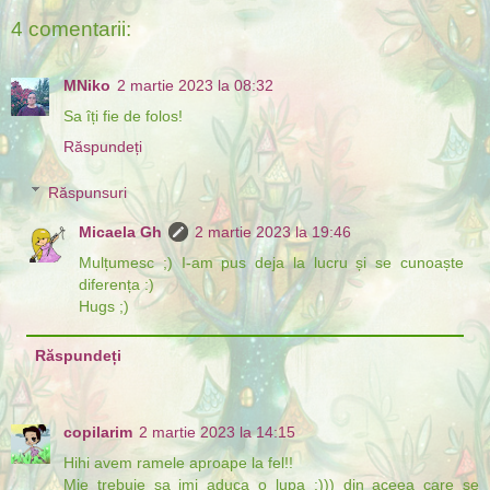
4 comentarii:
MNiko
2 martie 2023 la 08:32
Sa îți fie de folos!
Răspundeți
Răspunsuri
Micaela Gh
2 martie 2023 la 19:46
Mulțumesc ;) I-am pus deja la lucru și se cunoaște
diferența :)
Hugs ;)
Răspundeți
copilarim
2 martie 2023 la 14:15
Hihi avem ramele aproape la fel!!
Mie trebuie sa imi aduca o lupa :))) din aceea care se