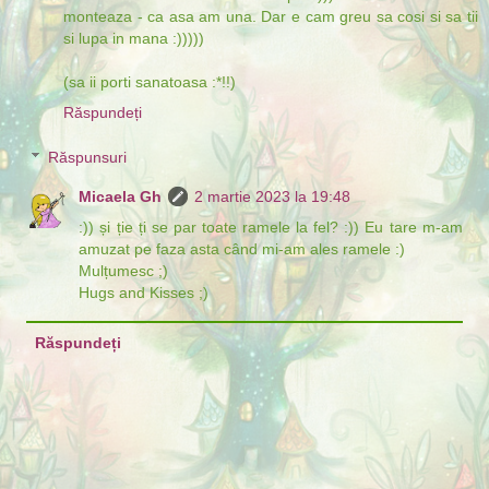
monteaza - ca asa am una. Dar e cam greu sa cosi si sa tii
si lupa in mana :)))))
(sa ii porti sanatoasa :*!!)
Răspundeți
Răspunsuri
Micaela Gh
2 martie 2023 la 19:48
:)) și ție ți se par toate ramele la fel? :)) Eu tare m-am
amuzat pe faza asta când mi-am ales ramele :)
Mulțumesc ;)
Hugs and Kisses ;)
Răspundeți