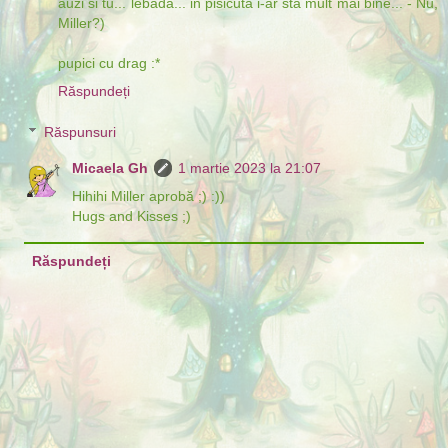
auzi si tu... lebada... in pisicuta i-ar sta mult mai bine... - Nu,
Miller?)
pupici cu drag :*
Răspundeți
Răspunsuri
Micaela Gh
1 martie 2023 la 21:07
Hihihi Miller aprobă ;) :))
Hugs and Kisses ;)
Răspundeți