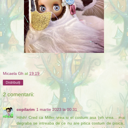
Micaela Gh
at
19:19
Distribuiți
2 comentarii:
copilarim
1 martie 2023 la 00:31
Hihih! Cred ca Miller vrea si el costum asa (eh vrea... mai
degraba se intreaba de ce nu are pitica costum de pisica..