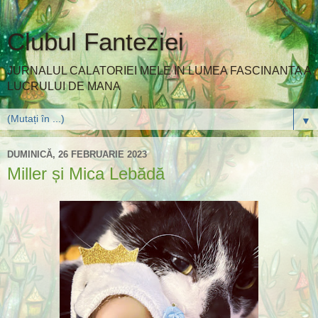
Clubul Fanteziei
JURNALUL CALATORIEI MELE IN LUMEA FASCINANTA A
LUCRULUI DE MANA
▼
DUMINICĂ, 26 FEBRUARIE 2023
Miller și Mica Lebădă