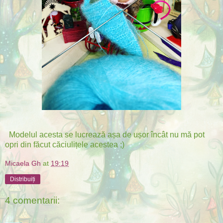
Modelul acesta se lucrează așa de ușor încât nu mă pot
opri din făcut căciulițele acestea ;)
Micaela Gh
at
19:19
Distribuiți
4 comentarii: