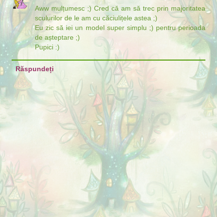
Aww mulțumesc ;) Cred că am să trec prin majoritatea
sculurilor de le am cu căciulițele astea ;)
Eu zic să iei un model super simplu ;) pentru perioada
de așteptare ;)
Pupici :)
Răspundeți