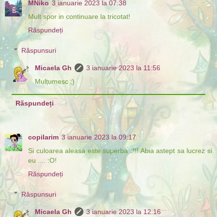
MNiko
3 ianuarie 2023 la 07:38
Mult spor in continuare la tricotat!
Răspundeți
Răspunsuri
Micaela Gh
3 ianuarie 2023 la 11:56
Mulțumesc ;)
Răspundeți
copilarim
3 ianuarie 2023 la 09:17
Si culoarea aleasa este superba :*!! Abia astept sa lucrez si
eu .... :O!
Răspundeți
Răspunsuri
Micaela Gh
3 ianuarie 2023 la 12:16