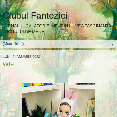
Clubul Fanteziei
JURNALUL CALATORIEI MELE IN LUMEA FASCINANTA A
LUCRULUI DE MANA
▼
LUNI, 2 IANUARIE 2023
WIP