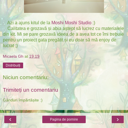
Azi a ajuns kitul de la
Moshi Moshi Studio
:)
Calitatea e grozavă și abia aștept să lucrez cu materialele
din kit. Mi se pare grozavă ideea de a avea tot ce îmi trebuie
pentru un proiect gata pregătit și eu doar să mă enjoy de
lucrat ;)
Micaela Gh
at
19:19
Distribuiți
Niciun comentariu:
Trimiteți un comentariu
Gânduri împărtășite :)
‹
›
Pagina de pornire