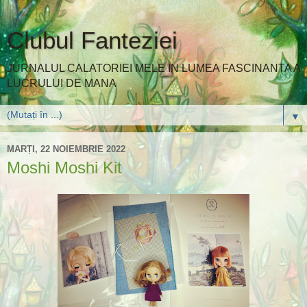
Clubul Fanteziei
JURNALUL CALATORIEI MELE IN LUMEA FASCINANTA A
LUCRULUI DE MANA
▼
MARȚI, 22 NOIEMBRIE 2022
Moshi Moshi Kit