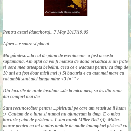
Pentru astazi (data/hora)...7 May 2017/19:05
Afara ...e soare si placut
Mă gândesc ...la cat de plina de evenimente a fost aceasta
saptamana. Am aflat ca voi fi matusa de doua ori,adica si un frate
si sora mea asteapta bebelini, ceea ce e waaaau pentru ca timp de
10 ani au fost doar micii mei :) Si bucuria e cu atat mai mare cu
cat ambii sunt aici langa mine <3 i="">
Din locurile de unde invatam ...de la mica mea, sa ies din zona
din comfort mai des
Sunt recunoscător pentru ...pisicutul pe care am reusit sa il luam
:) Cautam de o luna si numai nu ajungeam la timp. E o mica
bucurie ; atat de prietenos. L-am numit Miller Bell :))) Miller-
morar pentru ca mi-a adus aminte de multe intamplari pisicesti cu