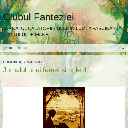
Clubul Fanteziei
JURNALUL CALATORIEI MELE IN LUMEA FASCINANTA A
LUCRULUI DE MANA
▼
DUMINICĂ, 7 MAI 2017
Jurnalul unei femei simple 4