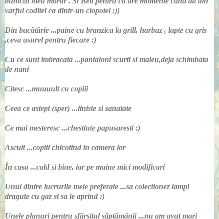
bunicul meu morar . Si Bell pentru ca are momente cand da din
varful coditei ca dintr-un clopotel :))
Din bucătărie ...paine cu branzica la grill, harbuz , lapte cu gris
,ceva usurel pentru fiecare :)
Cu ce sunt imbracata ...pantaloni scurti si maieu,deja schimbata
de nani
Citesc ...muuuult cu copiii
Ceea ce astept (sper) ...liniste si sanatate
Ce mai mesteresc ...chestiute papusaresti :)
Ascult ...copiii chicotind in camera lor
În casa ...cald si bine, iar pe maine mici modificari
Unul dintre lucrurile mele preferate ...sa colectionez lampi
dragute cu gaz si sa le aprind :)
Unele planuri pentru sfârșitul săptămânii ...nu am avut mari