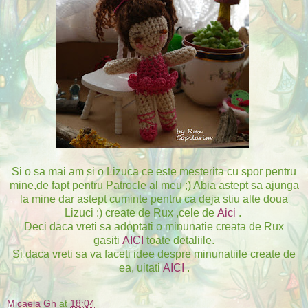
Si o sa mai am si o Lizuca ce este mesterita cu spor pentru
mine,de fapt pentru Patrocle al meu ;) Abia astept sa ajunga
la mine dar astept cuminte pentru ca deja stiu alte doua
Lizuci :) create de Rux ,cele de
Aici
.
Deci daca vreti sa adoptati o minunatie creata de Rux
gasiti
AICI
toate detaliile.
Si daca vreti sa va faceti idee despre minunatiile create de
ea, uitati
AICI
.
Micaela Gh
at
18:04