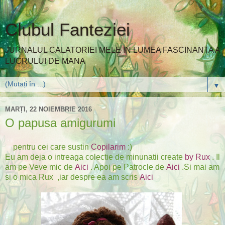
Clubul Fanteziei
JURNALUL CALATORIEI MELE IN LUMEA FASCINANTA A
LUCRULUI DE MANA
▼
MARȚI, 22 NOIEMBRIE 2016
O papusa amigurumi
pentru cei care sustin
Copilarim
:)
Eu am deja o intreaga colectie de minunatii create
by Rux
. Il
am pe Veve mic de
Aici
. Apoi pe Patrocle de
Aici
.Si mai am
si o mica Rux ,iar despre ea am scris
Aici