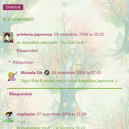
Distribuiți
4 comentarii:
prietena-japoneza
23 noiembrie 2016 la 20:02
ce simpatice păpuşele - îmi plac mult !
Răspundeți
Răspunsuri
Micaela Gh
24 noiembrie 2016 la 07:02
Sigur Rux iti poate crea o mica dragalasa japoneza ;)
Răspundeți
copilarim
27 noiembrie 2016 la 21:00
:* <3
Iti multumesc mult!! Ce surpriza :D <3