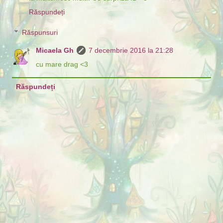
Răspundeți
Răspunsuri
Micaela Gh
7 decembrie 2016 la 21:28
cu mare drag <3
Răspundeți