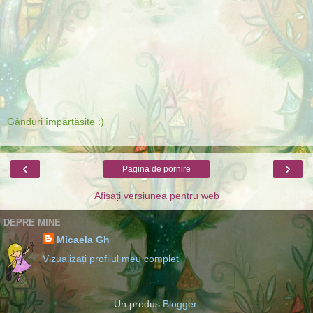
Gânduri împărtășite :)
‹
›
Pagina de pornire
Afișați versiunea pentru web
DEPRE MINE
Micaela Gh
Vizualizați profilul meu complet
Un produs
Blogger
.