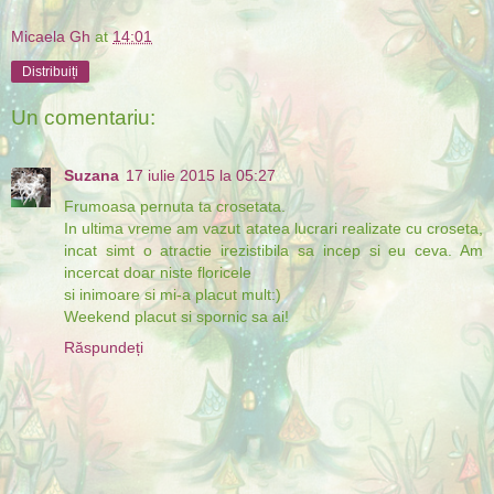
Micaela Gh
at
14:01
Distribuiți
Un comentariu:
Suzana
17 iulie 2015 la 05:27
Frumoasa pernuta ta crosetata.
In ultima vreme am vazut atatea lucrari realizate cu croseta,
incat simt o atractie irezistibila sa incep si eu ceva. Am
incercat doar niste floricele
si inimoare si mi-a placut mult:)
Weekend placut si spornic sa ai!
Răspundeți