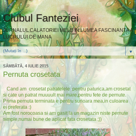
Clubul Fanteziei
JURNALUL CALATORIEI MELE IN LUMEA FASCINANTA A
LUCRULUI DE MANA
▼
SÂMBĂTĂ, 4 IULIE 2015
Pernuta crosetata
Cand am crosetat patratelele pentru paturica,am crosetat
si cate un patrat muuuult mai mare,pentru fete de pernute.
Prima pernuta terminata e pentru surioara mea,in culoarea
ei preferata :)
Am fost norocoasa si am gasit la un magazin niste pernute
simple,numai bune de aplicat fata crosetata ;))