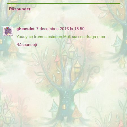
Răspundeți
ghemulet
7 decembrie 2013 la 15:50
Yuuuy ce frumos esteeee.Mult succes draga mea...
Răspundeți