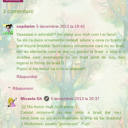
3 comentarii:
copilarim
5 decembrie 2013 la 19:42
Vaaaaaai e adorabil!!! Imi place asa mult cum l-ai facut!
Sa stii ca daca ornamentul celalalt aduce a ceva cu bradut il
poti inscrie linistita! Sunt cateva ornamente care nu au brad,
dar au elemente care te duc cu gandul la brad- o stea si o
acadea care seamamna cu un brad privit de sus, sau
ingerei in forma de brad:D
Pupici si ma bucur ca ni te-ai alaturat!!
Răspundeți
Răspunsuri
Micaela Gh
5 decembrie 2013 la 20:37
:))) Ma bucur mult ca iti place :)
Celalat ornament nu are nimic a brad dar nu-i
nimic,bine ca am avut inspiratie si timp sa fac bradutul
:) Multumesc pentru "provocare" .Pupi