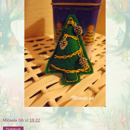
Micaela Gh
at
19:22
Distribuiți