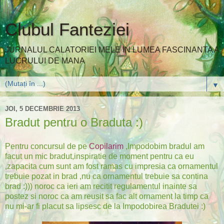
Clubul Fanteziei
JURNALUL CALATORIEI MELE IN LUMEA FASCINANTA A
LUCRULUI DE MANA
▼
JOI, 5 DECEMBRIE 2013
Bradut pentru o Braduta :)
Pentru concursul de pe
Copilarim
,Impodobim bradul am
facut un mic bradut,inspiratie de moment pentru ca eu
,zapacita cum sunt am fost ramas cu impresia ca ornamentul
trebuie pozat in brad ,nu ca ornamentul trebuie sa contina
brad :))) noroc ca ieri am recitit regulamentul inainte sa
postez si noroc ca am reusit sa fac alt ornament la timp ca
nu mi-ar fi placut sa lipsesc de la Impodobirea Bradutei :)