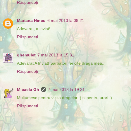
Răspundeți
Mariana Hîncu
6 mai 2013 la 08:21
Adevarat, a inviat!
Răspundeți
ghemulet
7 mai 2013 la 15:31
Adevarat A Inviat! Sarbatori fericite draga mea..
Răspundeți
Micaela Gh
7 mai 2013 la 19:21
Multumesc pentru vizita dragelor :) si pentru urari :)
Răspundeți