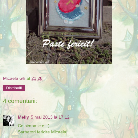
Micaela Gh
at
21:28
Distribuiți
4 comentarii:
Melly
5 mai 2013 la 17:12
Ce simpatic e! :)
Sarbatori fericite Micaela!