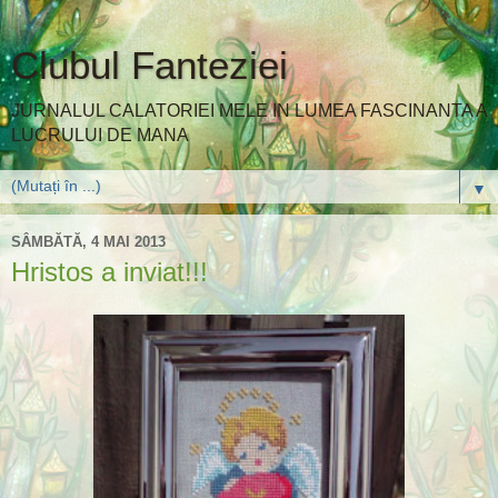
Clubul Fanteziei
JURNALUL CALATORIEI MELE IN LUMEA FASCINANTA A
LUCRULUI DE MANA
▼
SÂMBĂTĂ, 4 MAI 2013
Hristos a inviat!!!