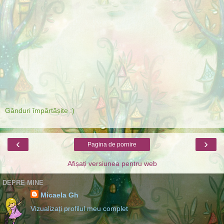
Gânduri împărtășite :)
‹
›
Pagina de pornire
Afișați versiunea pentru web
DEPRE MINE
Micaela Gh
Vizualizați profilul meu complet