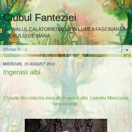
Clubul Fanteziei
JURNALUL CALATORIEI MELE IN LUMEA FASCINANTA A
LUCRULUI DE MANA
▼
MIERCURI, 15 AUGUST 2012
Ingerasi albi
O parte din colectia mea de ingerasi albi :) pentru Miercurea
fara cuvinte.