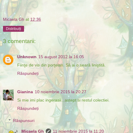
Micaela Gh
at
12:36
Distribuiți
3 comentarii:
Unknown
15 august 2012 la 16:05
Fiinţe de vis din porţelan. Să ai o seară liniştită.
Răspundeți
Gianina
10 noiembrie 2015 la 20:27
Si mie imi plac ingerasii...astept si restul colectiei.
Răspundeți
Răspunsuri
Micaela Gh
11 noiembrie 2015 la 11:20