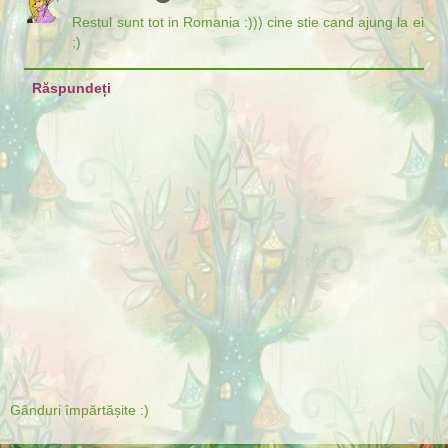
Restul sunt tot in Romania :))) cine stie cand ajung la ei
;)
Răspundeți
Gânduri împărtășite :)